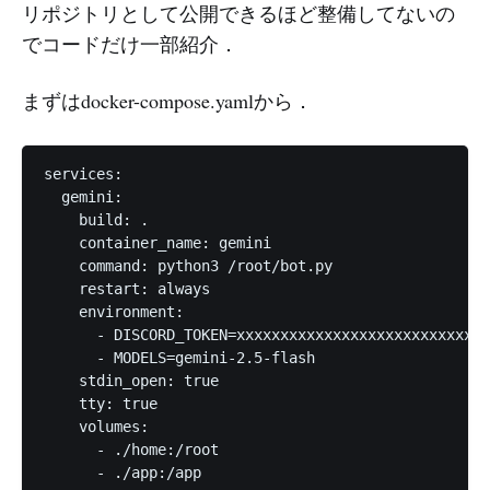
リポジトリとして公開できるほど整備してないの
でコードだけ一部紹介．
まずはdocker-compose.yamlから．
services:

  gemini:

    build: .

    container_name: gemini

    command: python3 /root/bot.py

    restart: always

    environment:

      - DISCORD_TOKEN=xxxxxxxxxxxxxxxxxxxxxxxxxxxxx

      - MODELS=gemini-2.5-flash

    stdin_open: true

    tty: true

    volumes:

      - ./home:/root

      - ./app:/app