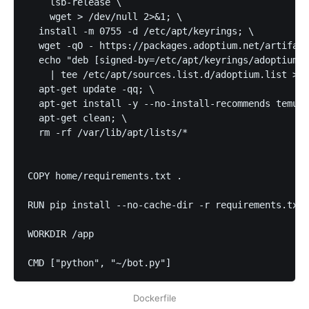
    lsb-release \

    wget > /dev/null 2>&1; \

  install -m 0755 -d /etc/apt/keyrings; \

  wget -qO - https://packages.adoptium.net/artifact
  echo "deb [signed-by=/etc/apt/keyrings/adoptium.a
    | tee /etc/apt/sources.list.d/adoptium.list > /
  apt-get update -qq; \

  apt-get install -y --no-install-recommends temuri
  apt-get clean; \

  rm -rf /var/lib/apt/lists/*

COPY home/requirements.txt .

RUN pip install --no-cache-dir -r requirements.txt

WORKDIR /app

CMD ["python", "~/bot.py"]
Dockerfile