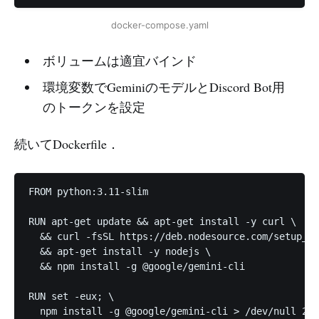
docker-compose.yaml
ボリュームは適宜バインド
環境変数でGeminiのモデルとDiscord Bot用
のトークンを設定
続いてDockerfile．
FROM python:3.11-slim

RUN apt-get update && apt-get install -y curl \

  && curl -fsSL https://deb.nodesource.com/setup_20
  && apt-get install -y nodejs \

  && npm install -g @google/gemini-cli

RUN set -eux; \

  npm install -g @google/gemini-cli > /dev/null 2>&