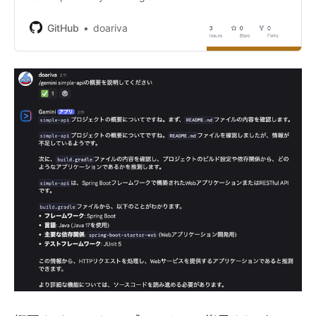
account on GitHub.
GitHub
doariva