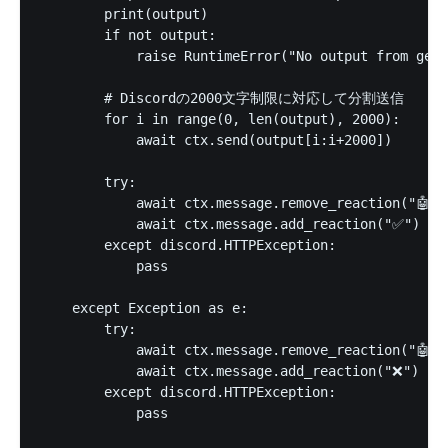
        print(output)

        if not output:

            raise RuntimeError("No output from gemi
        # Discordの2000文字制限に対応して分割送信

        for i in range(0, len(output), 2000):

            await ctx.send(output[i:i+2000])

        try:

            await ctx.message.remove_reaction("🤖", 
            await ctx.message.add_reaction("✅")

        except discord.HTTPException:

            pass

    except Exception as e:

        try:

            await ctx.message.remove_reaction("🤖", 
            await ctx.message.add_reaction("❌")

        except discord.HTTPException:

            pass
