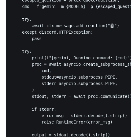
    escaped_question = shlex.quote(question)

    cmd = f"gemini -m {MODELS} -p {escaped_question
    try:

        await ctx.message.add_reaction("🤖")

    except discord.HTTPException:

        pass

    try:

        print(f"[gemini] Running command: {cmd}")

        proc = await asyncio.create_subprocess_shel
            cmd,

            stdout=asyncio.subprocess.PIPE,

            stderr=asyncio.subprocess.PIPE,

        )

        stdout, stderr = await proc.communicate()

        if stderr:

            error_msg = stderr.decode().strip()

            raise RuntimeError(error_msg)

        output = stdout.decode().strip()
