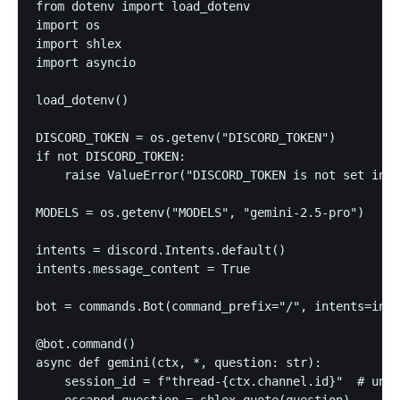
from dotenv import load_dotenv

import os

import shlex

import asyncio

load_dotenv()

DISCORD_TOKEN = os.getenv("DISCORD_TOKEN")

if not DISCORD_TOKEN:

    raise ValueError("DISCORD_TOKEN is not set in e
MODELS = os.getenv("MODELS", "gemini-2.5-pro")

intents = discord.Intents.default()

intents.message_content = True

bot = commands.Bot(command_prefix="/", intents=inte
@bot.command()

async def gemini(ctx, *, question: str):

    session_id = f"thread-{ctx.channel.id}"  # unus