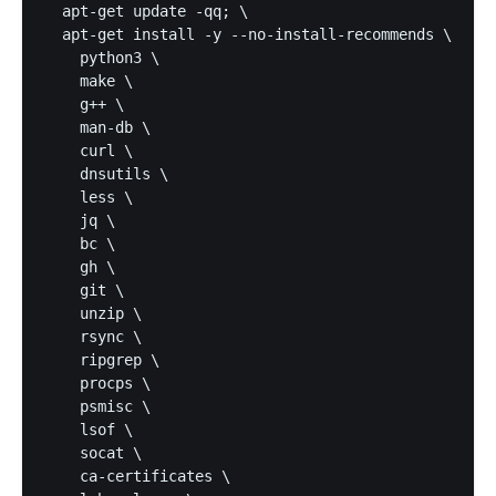
  apt-get update -qq; \

  apt-get install -y --no-install-recommends \

    python3 \

    make \

    g++ \

    man-db \

    curl \

    dnsutils \

    less \

    jq \

    bc \

    gh \

    git \

    unzip \

    rsync \

    ripgrep \

    procps \

    psmisc \

    lsof \

    socat \

    ca-certificates \
