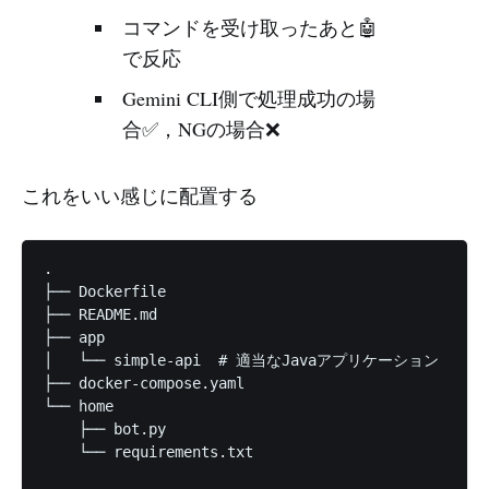
コマンドを受け取ったあと🤖
で反応
Gemini CLI側で処理成功の場
合✅，NGの場合❌
これをいい感じに配置する
.

├── Dockerfile

├── README.md

├── app

│   └── simple-api  # 適当なJavaアプリケーション

├── docker-compose.yaml

└── home

    ├── bot.py

    └── requirements.txt
