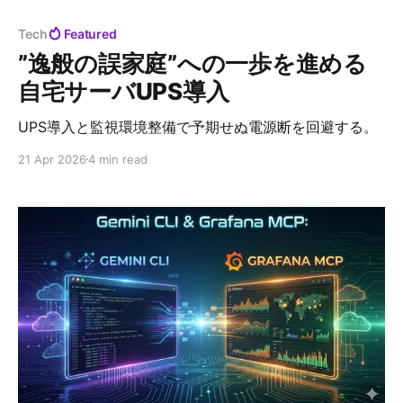
Tech
Featured
”逸般の誤家庭”への一歩を進める
自宅サーバUPS導入
UPS導入と監視環境整備で予期せぬ電源断を回避する。
21 Apr 2026
4 min read