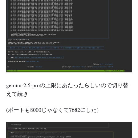
gemini-2.5-proの上限にあたったらしいので切り替
えて続き
(ポートも8000じゃなくて7682にした)