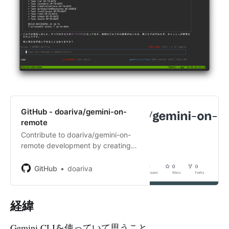
GitHub - doariva/gemini-on-
remote
Contribute to doariva/gemini-on-
remote development by creating
an account on GitHub.
GitHub
doariva
経緯
Gemini CLIを使っていて思うこと