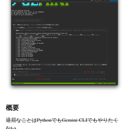
概要
退屈なことはPythonでもGemini CLIでもやりたく
ない